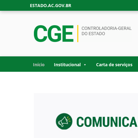
Skip
ESTADO.AC.GOV.BR
to
content
CONTROLADORIA
Site oficial da Controladoria-Geral do Estad
GOVERNO DO ES
Início
Institucional
Carta de serviços