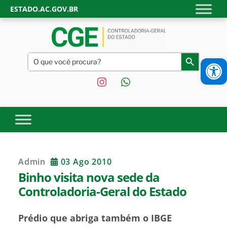
Skip
ESTADO.AC.GOV.BR
to
content
CONTROLADORIA-GERAL
Site oficial da Controladoria-Geral do Estado do Acre.
Search
Ab
Search Button
Transparência, controle interno e fiscalização do Governo do
for:
DO ESTADO DO ACRE |
Estado do Acre.
instagram
whatsapp
GOVERNO DO ESTADO DO
ACRE
Admin
03 Ago 2010
Binho visita nova sede da
Controladoria-Geral do Estado
Prédio que abriga também o IBGE