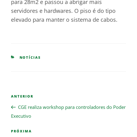
para 28m2 e passou a abrigar mais
servidores e hardwares. O piso é do tipo
elevado para manter o sistema de cabos.
CATEGORIES
NOTÍCIAS
Navegação
Previous
ANTERIOR
de
Post
Post
CGE realiza workshop para controladores do Poder
Executivo
Next
PRÓXIMA