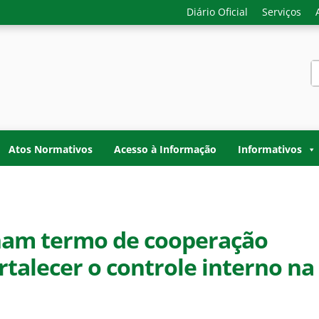
Diário Oficial
Serviços
S
f
-GERAL DO ESTADO D
o do Acre. Transparência, controle interno e fiscalização do
TADO DO ACRE
Atos Normativos
Acesso à Informação
Informativos
nam termo de cooperação
ortalecer o controle interno na