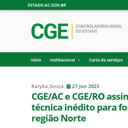
Skip
ESTADO.AC.GOV.BR
to
content
CONTROLADORIA
Site oficial da Controladoria-Geral do Estad
GOVERNO DO ES
Início
Institucional
Carta de serviços
Raryka.souza
27 Jun 2025
CGE/AC e CGE/RO assi
técnica inédito para f
região Norte