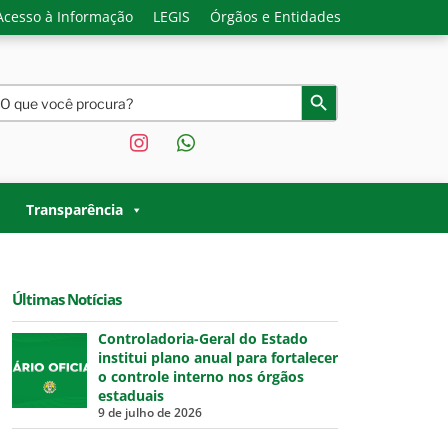
Acesso à Informação
LEGIS
Órgãos e Entidades
earch
Search Button
or:
instagram
whatsapp
O ACRE |
 Governo do Estado do Acre.
Transparência
Últimas Notícias
Controladoria-Geral do Estado
institui plano anual para fortalecer
o controle interno nos órgãos
estaduais
9 de julho de 2026