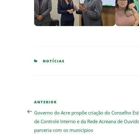
CATEGORIES
NOTÍCIAS
Navegação
Previous
ANTERIOR
de
Post
Governo do Acre propõe criação do Conselho Es
Post
de Controle Interno e da Rede Acreana de Ouvid
parceria com os municípios