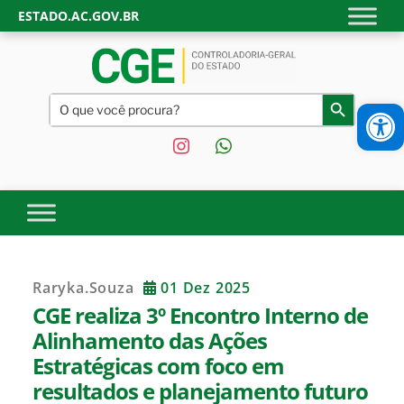
Skip
ESTADO.AC.GOV.BR
to
content
CONTROLADORIA-GERAL
Site oficial da Controladoria-Geral do Estado do Acre.
Search
Ab
Search Button
Transparência, controle interno e fiscalização do Governo do
for:
DO ESTADO DO ACRE |
Estado do Acre.
instagram
whatsapp
GOVERNO DO ESTADO DO
ACRE
Raryka.souza
01 Dez 2025
CGE realiza 3º Encontro Interno de
Alinhamento das Ações
Estratégicas com foco em
resultados e planejamento futuro