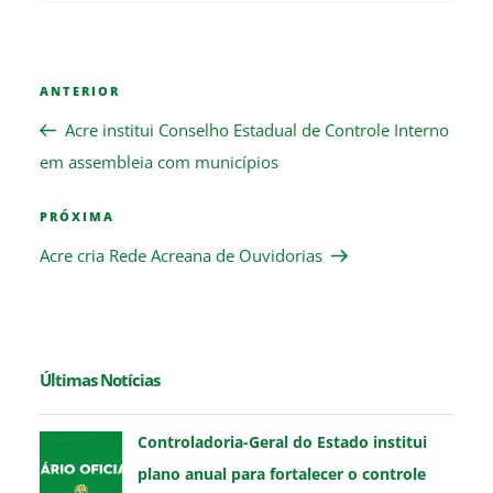
Navegação
Previous
ANTERIOR
de
Post
Post
Acre institui Conselho Estadual de Controle Interno
em assembleia com municípios
Next
PRÓXIMA
Post
Acre cria Rede Acreana de Ouvidorias
Últimas Notícias
Controladoria-Geral do Estado institui
plano anual para fortalecer o controle