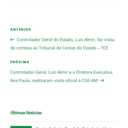
Navegação
Previous
ANTERIOR
de
Post
Post
Controlador Geral do Estado, Luis Almir, faz visita
de cortesia ao Tribunal de Contas do Estado – TCE
Next
PRÓXIMA
Post
Controlador-Geral, Luis Almir e a Diretora Executiva,
Ana Paula, realizaram visita oficial à CGE-AM
Últimas Notícias