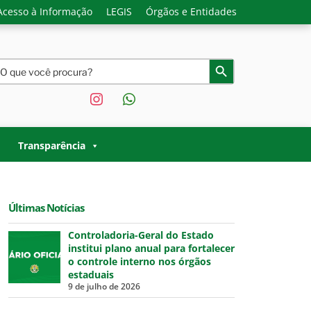
Acesso à Informação
LEGIS
Órgãos e Entidades
earch
Search Button
or:
instagram
whatsapp
O ACRE |
 Governo do Estado do Acre.
Transparência
Últimas Notícias
Controladoria-Geral do Estado
institui plano anual para fortalecer
o controle interno nos órgãos
estaduais
9 de julho de 2026