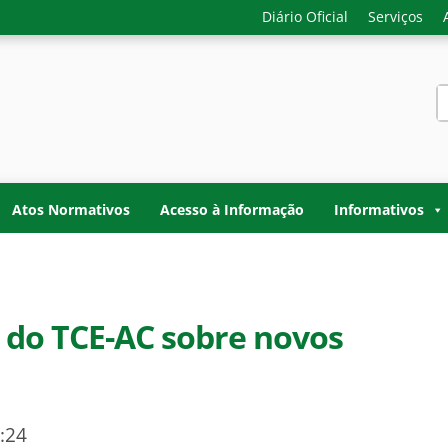
Diário Oficial
Serviços
S
f
-GERAL DO ESTADO D
o do Acre. Transparência, controle interno e fiscalização do
TADO DO ACRE
Atos Normativos
Acesso à Informação
Informativos
 do TCE-AC sobre novos
:24