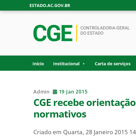
Skip
ESTADO.AC.GOV.BR
to
content
CONTROLADORIA
Site oficial da Controladoria-Geral do Estad
GOVERNO DO ES
Início
Institucional
Carta de serviços
Admin
19 Jan 2015
CGE recebe orientação
normativos
Criado em Quarta, 28 Janeiro 2015 14