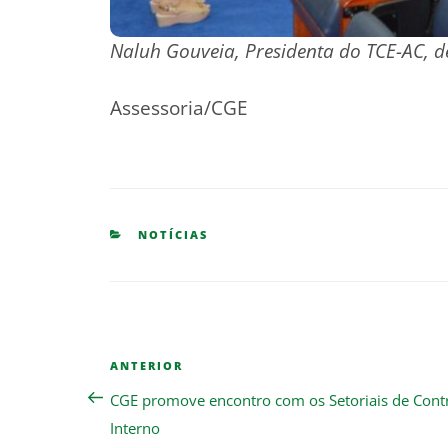
Naluh Gouveia, Presidenta do TCE-AC, de
Assessoria/CGE
CATEGORIES
NOTÍCIAS
Navegação
Previous
ANTERIOR
de
Post
CGE promove encontro com os Setoriais de Cont
Post
Interno