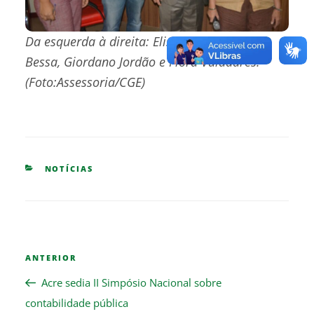
Da esquerda à direita: Elisângela Aly, Thales
Bessa, Giordano Jordão e Flora Valadares.
(Foto:Assessoria/CGE)
CATEGORIES
NOTÍCIAS
Navegação
Previous
ANTERIOR
de
Post
Post
Acre sedia II Simpósio Nacional sobre
contabilidade pública