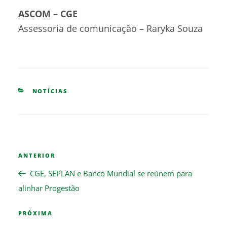
ASCOM – CGE
Assessoria de comunicação – Raryka Souza
CATEGORIES
NOTÍCIAS
Navegação
Previous
ANTERIOR
de
Post
Post
CGE, SEPLAN e Banco Mundial se reúnem para
alinhar Progestão
Next
PRÓXIMA