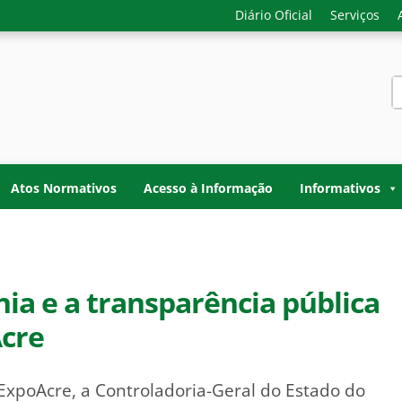
Diário Oficial
Serviços
S
f
-GERAL DO ESTADO D
o do Acre. Transparência, controle interno e fiscalização do
TADO DO ACRE
Atos Normativos
Acesso à Informação
Informativos
nia e a transparência pública
Acre
ExpoAcre, a Controladoria-Geral do Estado do