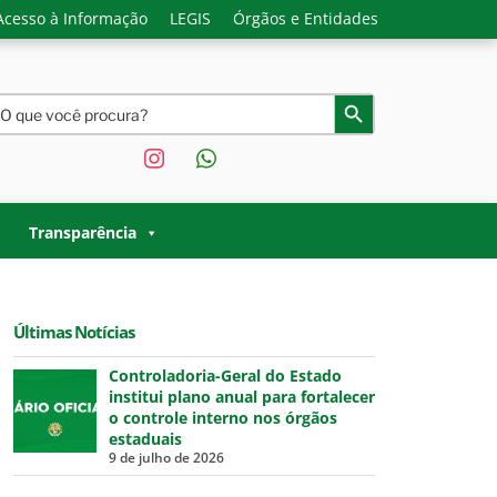
Acesso à Informação
LEGIS
Órgãos e Entidades
earch
Search Button
or:
instagram
whatsapp
O ACRE |
 Governo do Estado do Acre.
Transparência
Últimas Notícias
Controladoria-Geral do Estado
institui plano anual para fortalecer
o controle interno nos órgãos
estaduais
9 de julho de 2026