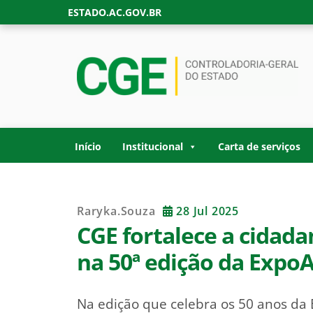
Skip
ESTADO.AC.GOV.BR
to
content
CONTROLADORIA
Site oficial da Controladoria-Geral do Estad
GOVERNO DO ES
Início
Institucional
Carta de serviços
Raryka.souza
28 Jul 2025
CGE fortalece a cidada
na 50ª edição da Expo
Na edição que celebra os 50 anos da 