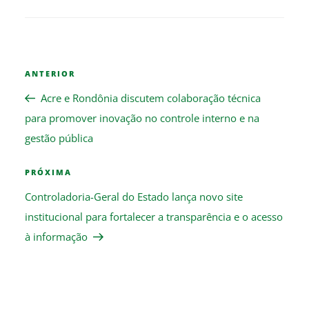
Navegação
Previous
ANTERIOR
de
Post
Post
Acre e Rondônia discutem colaboração técnica
para promover inovação no controle interno e na
gestão pública
Next
PRÓXIMA
Post
Controladoria-Geral do Estado lança novo site
institucional para fortalecer a transparência e o acesso
à informação