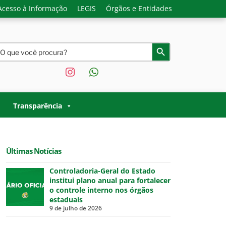
Acesso à Informação
LEGIS
Órgãos e Entidades
earch
Search Button
or:
instagram
whatsapp
O ACRE |
 Governo do Estado do Acre.
Transparência
Últimas Notícias
Controladoria-Geral do Estado
institui plano anual para fortalecer
o controle interno nos órgãos
estaduais
9 de julho de 2026