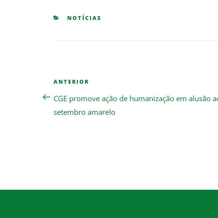
CATEGORIES
NOTÍCIAS
Navegação
Previous
ANTERIOR
de
Post
CGE promove ação de humanização em alusão a
Post
setembro amarelo