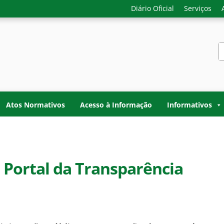
Diário Oficial
Serviços
S
f
-GERAL DO ESTADO D
o do Acre. Transparência, controle interno e fiscalização do
TADO DO ACRE
Atos Normativos
Acesso à Informação
Informativos
Portal da Transparência