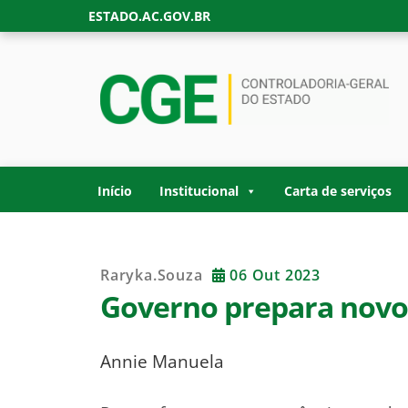
Skip
ESTADO.AC.GOV.BR
to
content
CONTROLADORIA
Site oficial da Controladoria-Geral do Estad
GOVERNO DO ES
Início
Institucional
Carta de serviços
Raryka.souza
06 Out 2023
Governo prepara novo 
Annie Manuela