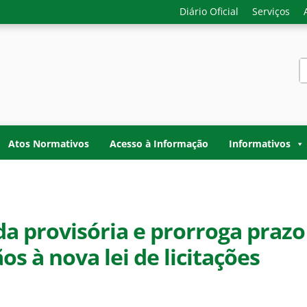
Diário Oficial
Serviços
S
f
-GERAL DO ESTADO D
o do Acre. Transparência, controle interno e fiscalização do
TADO DO ACRE
Atos Normativos
Acesso à Informação
Informativos
a provisória e prorroga prazo
s à nova lei de licitações