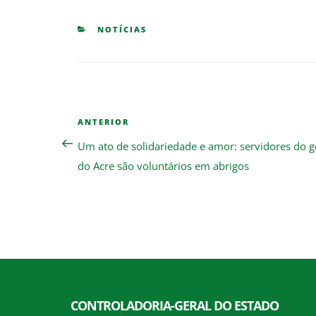
CATEGORIES
NOTÍCIAS
Navegação
Previous
ANTERIOR
de
Post
Um ato de solidariedade e amor: servidores do 
Post
do Acre são voluntários em abrigos
CONTROLADORIA-GERAL DO ESTADO