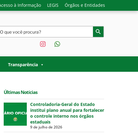
Acesso à Informação
LEGIS
Órgãos e Entidades
earch
Search Button
or:
instagram
whatsapp
O ACRE |
 Governo do Estado do Acre.
Transparência
Últimas Notícias
Controladoria-Geral do Estado
institui plano anual para fortalecer
o controle interno nos órgãos
estaduais
9 de julho de 2026