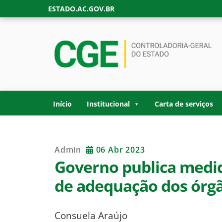
Skip
ESTADO.AC.GOV.BR
to
content
CONTROLADORIA
Site oficial da Controladoria-Geral do Estad
GOVERNO DO ES
Início
Institucional
Carta de serviços
Admin
06 Abr 2023
Governo publica medid
de adequação dos órgão
Consuela Araújo