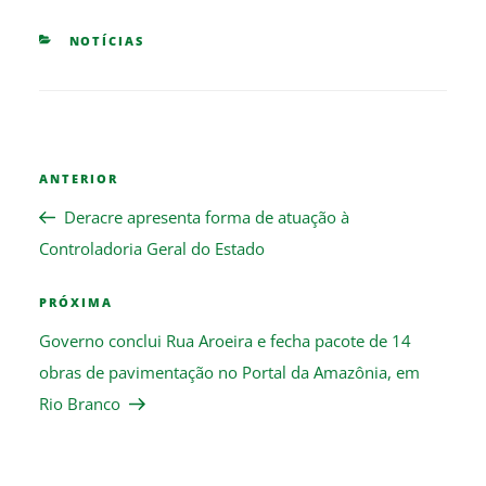
CATEGORIES
NOTÍCIAS
Navegação
Previous
ANTERIOR
de
Post
Post
Deracre apresenta forma de atuação à
Controladoria Geral do Estado
Next
PRÓXIMA
Post
Governo conclui Rua Aroeira e fecha pacote de 14
obras de pavimentação no Portal da Amazônia, em
Rio Branco