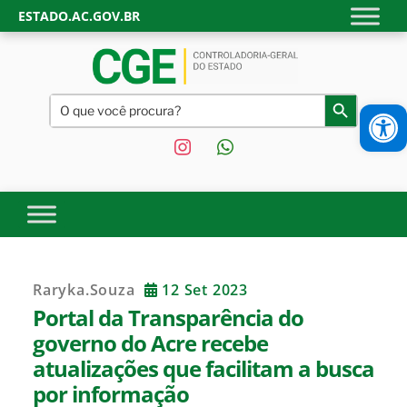
Skip
ESTADO.AC.GOV.BR
to
content
CONTROLADORIA-GERAL
Site oficial da Controladoria-Geral do Estado do Acre.
Search
Ab
Search Button
Transparência, controle interno e fiscalização do Governo do
for:
DO ESTADO DO ACRE |
Estado do Acre.
instagram
whatsapp
GOVERNO DO ESTADO DO
ACRE
Raryka.souza
12 Set 2023
Portal da Transparência do
governo do Acre recebe
atualizações que facilitam a busca
por informação