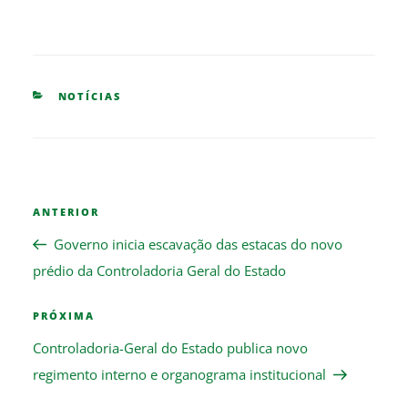
CATEGORIES
NOTÍCIAS
Navegação
Previous
ANTERIOR
de
Post
Post
Governo inicia escavação das estacas do novo
prédio da Controladoria Geral do Estado
Next
PRÓXIMA
Post
Controladoria-Geral do Estado publica novo
regimento interno e organograma institucional