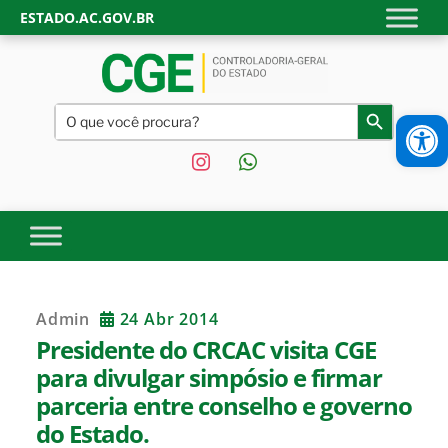
Skip
ESTADO.AC.GOV.BR
to
content
CONTROLADORIA-GERAL
Site oficial da Controladoria-Geral do Estado do Acre.
Search
Ab
Search Button
Transparência, controle interno e fiscalização do Governo do
for:
DO ESTADO DO ACRE |
Estado do Acre.
instagram
whatsapp
GOVERNO DO ESTADO DO
ACRE
Admin
24 Abr 2014
Presidente do CRCAC visita CGE
para divulgar simpósio e firmar
parceria entre conselho e governo
do Estado.