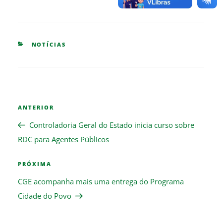
CATEGORIES
NOTÍCIAS
Navegação
Previous
ANTERIOR
de
Post
Post
Controladoria Geral do Estado inicia curso sobre
RDC para Agentes Públicos
Next
PRÓXIMA
Post
CGE acompanha mais uma entrega do Programa
Cidade do Povo