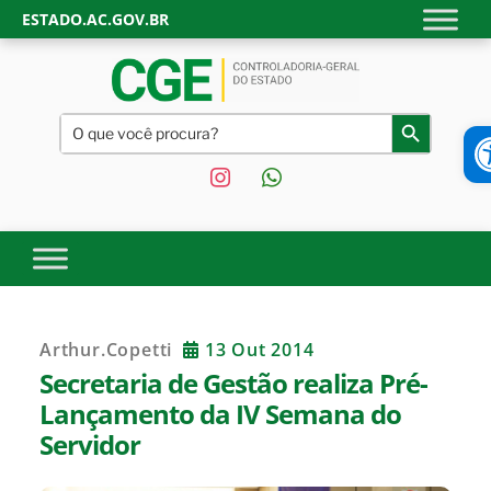
Skip
ESTADO.AC.GOV.BR
to
content
CONTROLADORIA-GERAL
Site oficial da Controladoria-Geral do Estado do Acre.
Search
A
Search Button
Transparência, controle interno e fiscalização do Governo do
for:
DO ESTADO DO ACRE |
Estado do Acre.
instagram
whatsapp
GOVERNO DO ESTADO DO
ACRE
Arthur.copetti
13 Out 2014
Secretaria de Gestão realiza Pré-
Lançamento da IV Semana do
Servidor