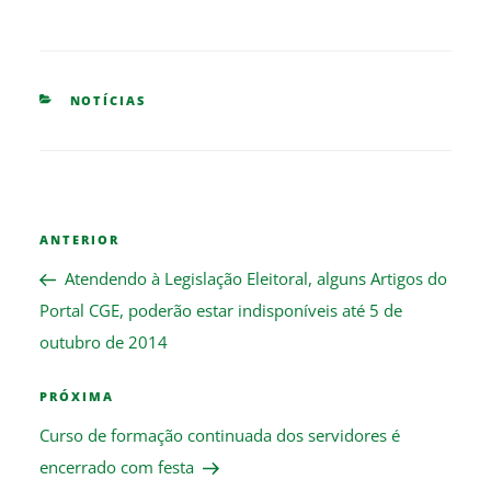
CATEGORIES
NOTÍCIAS
Navegação
Previous
ANTERIOR
de
Post
Post
Atendendo à Legislação Eleitoral, alguns Artigos do
Portal CGE, poderão estar indisponíveis até 5 de
outubro de 2014
Next
PRÓXIMA
Post
Curso de formação continuada dos servidores é
encerrado com festa