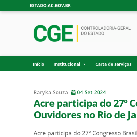
Skip
ESTADO.AC.GOV.BR
to
content
CONTROLADORIA
Site oficial da Controladoria-Geral do Estad
GOVERNO DO ES
Início
Institucional
Carta de serviços
Raryka.souza
04 Set 2024
Acre participa do 27º 
Ouvidores no Rio de J
Acre participa do 27º Congresso Brasi