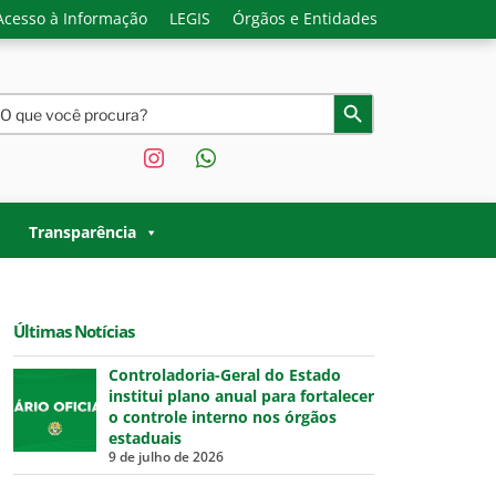
Acesso à Informação
LEGIS
Órgãos e Entidades
earch
Search Button
or:
instagram
whatsapp
O ACRE |
 Governo do Estado do Acre.
Transparência
Últimas Notícias
Controladoria-Geral do Estado
institui plano anual para fortalecer
o controle interno nos órgãos
estaduais
9 de julho de 2026