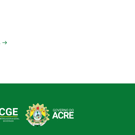
A
Next
Post
m
e