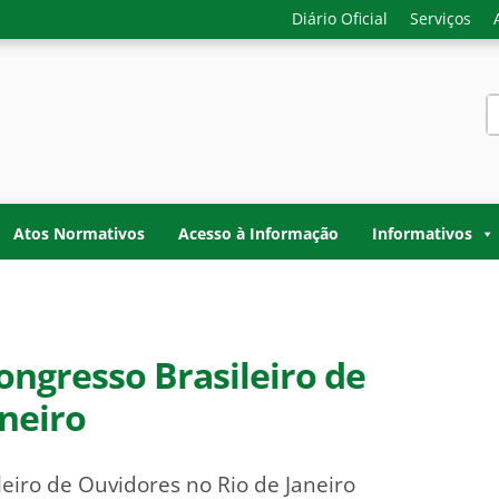
Diário Oficial
Serviços
S
f
-GERAL DO ESTADO D
o do Acre. Transparência, controle interno e fiscalização do
TADO DO ACRE
Atos Normativos
Acesso à Informação
Informativos
Congresso Brasileiro de
aneiro
leiro de Ouvidores no Rio de Janeiro