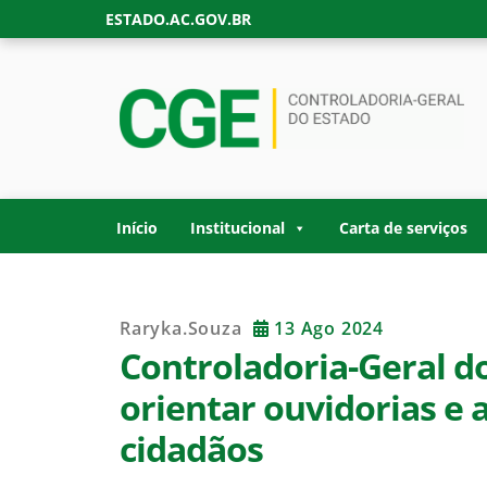
Skip
ESTADO.AC.GOV.BR
to
content
CONTROLADORIA
Site oficial da Controladoria-Geral do Estad
GOVERNO DO ES
Início
Institucional
Carta de serviços
Raryka.souza
13 Ago 2024
Controladoria-Geral d
orientar ouvidorias e 
cidadãos