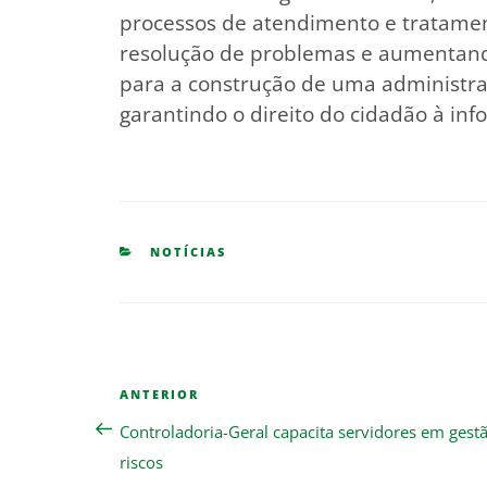
processos de atendimento e tratamen
resolução de problemas e aumentando
para a construção de uma administraç
garantindo o direito do cidadão à inf
CATEGORIES
NOTÍCIAS
Navegação
Previous
ANTERIOR
de
Post
Controladoria-Geral capacita servidores em gest
Post
riscos