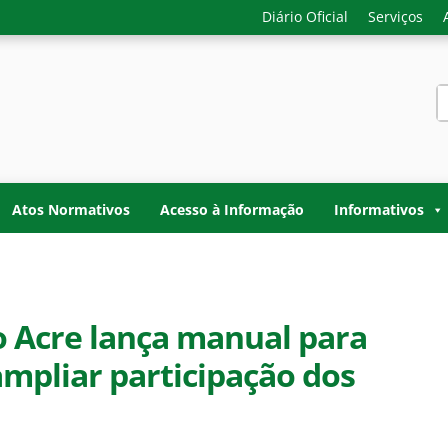
Diário Oficial
Serviços
S
f
-GERAL DO ESTADO D
o do Acre. Transparência, controle interno e fiscalização do
TADO DO ACRE
Atos Normativos
Acesso à Informação
Informativos
o Acre lança manual para
ampliar participação dos