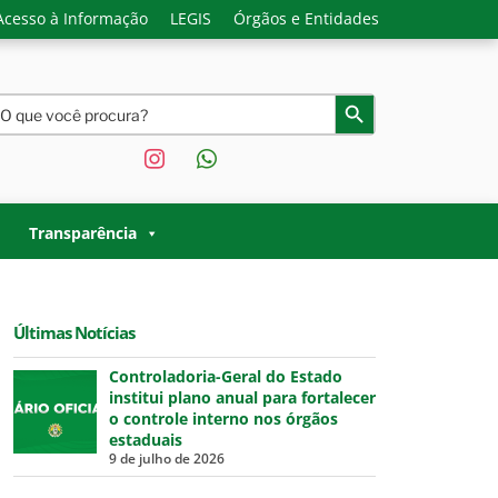
Acesso à Informação
LEGIS
Órgãos e Entidades
earch
Search Button
or:
instagram
whatsapp
O ACRE |
 Governo do Estado do Acre.
Transparência
Últimas Notícias
Controladoria-Geral do Estado
institui plano anual para fortalecer
o controle interno nos órgãos
estaduais
9 de julho de 2026