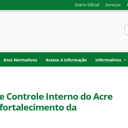
Diário Oficial
Serviços
S
f
-GERAL DO ESTADO D
o do Acre. Transparência, controle interno e fiscalização do
TADO DO ACRE
Atos Normativos
Acesso à Informação
Informativos
e Controle Interno do Acre
fortalecimento da