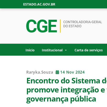
Skip
ESTADO.AC.GOV.BR
to
content
CONTROLADORIA
Site oficial da Controladoria-Geral do Estad
GOVERNO DO ES
Início
Institucional
Carta de serviços
Raryka.souza
14 Nov 2024
Encontro do Sistema d
promove integração e 
governança pública