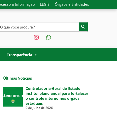
Acesso à Informação
LEGIS
Órgãos e Entidades
earch
Search Button
or:
instagram
whatsapp
O ACRE |
 Governo do Estado do Acre.
Transparência
Últimas Notícias
Controladoria-Geral do Estado
institui plano anual para fortalecer
o controle interno nos órgãos
estaduais
9 de julho de 2026